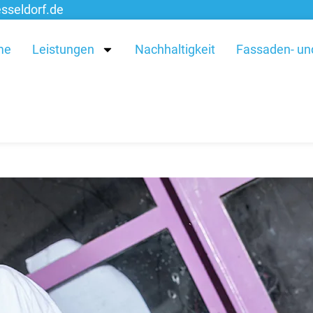
sseldorf.de
me
Leistungen
Nachhaltigkeit
Fassaden- un