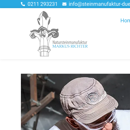
0211 293231
info@steinmanufaktur-due
Ho