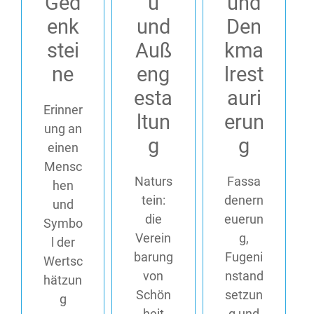
Ged
u
und
enk
und
Den
stei
Auß
kma
ne
eng
lrest
esta
auri
Erinner
ltun
erun
ung an
g
g
einen
Mensc
Naturs
Fassa
hen
tein:
denern
und
die
euerun
Symbo
Verein
g,
l der
barung
Fugeni
Wertsc
von
nstand
hätzun
Schön
setzun
g
heit
g und